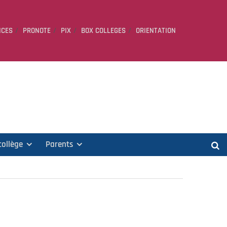
ICES
PRONOTE
PIX
BOX COLLEGES
ORIENTATION
collège
Parents