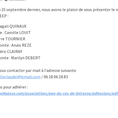
du 15 septembre dernier, nous avons le plaisir de vous présenter le
PEEP :
Magali QUINAUX
e : Camille LOUIT
ierre TOURNIER
ointe : Anaïs REZE
édric CLAIRAY
jointe : Marilyn DEBERT
us contacter par mail à l’adresse suivante
illeclaudel@gmail.com
/ 06.18.06.18.83
o pour adhérer :
elloasso.com/associations/ape-du-ces-de-latresne/adhesions/ad