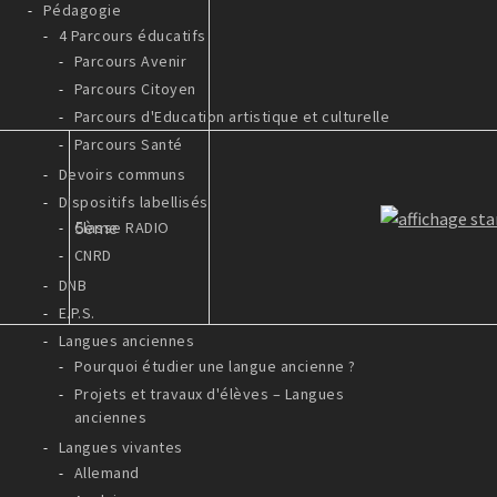
Pédagogie
4 Parcours éducatifs
Parcours Avenir
Parcours Citoyen
Parcours d'Education artistique et culturelle
Parcours Santé
Devoirs communs
Dispositifs labellisés
5ème
Classe RADIO
CNRD
DNB
E.P.S.
Langues anciennes
Pourquoi étudier une langue ancienne ?
Projets et travaux d'élèves – Langues
anciennes
Langues vivantes
Allemand