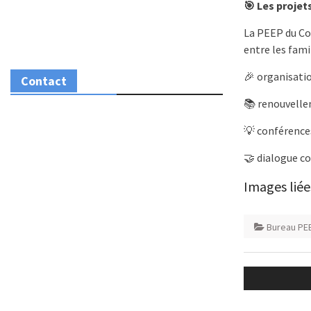
🎯 Les projet
La PEEP du Col
entre les famil
🎉 organisatio
Contact
📚 renouvelle
💡 conférences
🤝 dialogue co
Images liée
Bureau PE
Navigatio
de
l’article