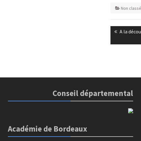
Non class
Navigatio
Previous
A la décou
de
post:
l’article
Conseil départemental
Académie de Bordeaux