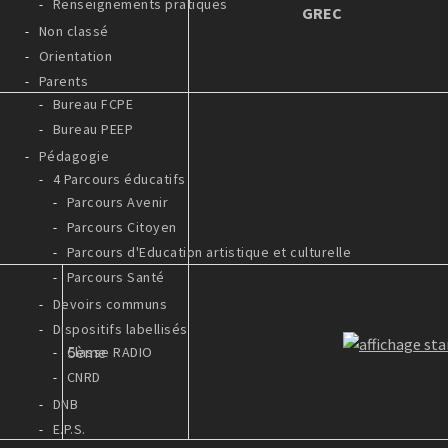
Renseignements pratiques
GREC
Non classé
Orientation
Parents
Bureau FCPE
Bureau PEEP
Pédagogie
4 Parcours éducatifs
Parcours Avenir
Parcours Citoyen
Parcours d'Education artistique et culturelle
Parcours Santé
Devoirs communs
Dispositifs labellisés
5ème
Classe RADIO
CNRD
DNB
E.P.S.