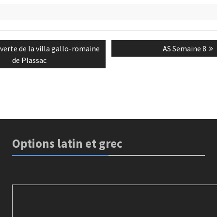
é
n
Next
verte de la villa gallo-romaine
AS Semaine 8
post:
de Plassac
Options latin et grec