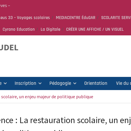
èves –
eus 33 – Voyages scolaires
MEDIACENTRE ÉduGAR
SCOLARITE SERV
Cyrano Education
La Digitale
CRÉER UNE AFFICHE / UN VISUEL
 PEEP &
AUDEL
e
Inscription
Pédagogie
Orientation
Vie du 
 scolaire, un enjeu majeur de politique publique
nce : La restauration scolaire, un en