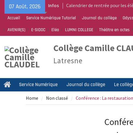
Skip
Infos
Calendrier de rentrée pour les él
07 Août, 2026
to
Année scolaire 2026-2027
content
Accueil
Service Numérique Tutoriel
Journal du collège
Odyss
Liste des fournitures 2026-2027 –
Collège Camille Claudel
AVENIR(S)
E-SIDOC
Eléa
LUMNI COLLEGE
Théâtre en actes
Vente de fournitures scolaires –
Bureau Vallée
Collège Camille CL
Latresne
Service Numérique
Journal du collège
Le collèg
Home
Home
Non classé
Conférence : La restauration
Confére