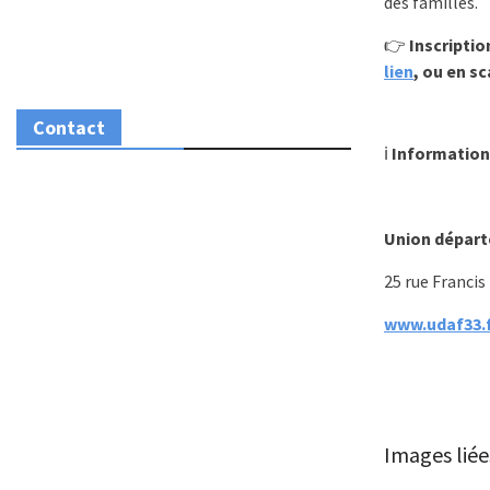
des familles.
👉
Inscriptio
lien
, ou en sc
Contact
ℹ️
Informations
Union départ
25 rue Francis
www.udaf33.
Images liée