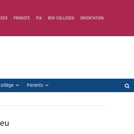
ICES
PRONOTE
PIX
BOX COLLEGES
ORIENTATION
collège
Parents
jeu