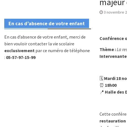
majeur 
3 novembre 
En cas d’absence de votre enfant
En cas d’absence de votre enfant, merci de
Conférence o
bien vouloir contacter la vie scolaire
Thème :
La re
exclusivement
par ce numéro de téléphone
Intervenante 
:
05-57-97-15-99
🗓
Mardi 18 n
⏰
18h00
📍
Halle des 
Cette conféren
restauration 