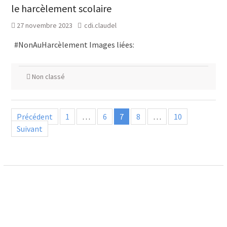
le harcèlement scolaire
27 novembre 2023
cdi.claudel
#NonAuHarcèlement Images liées:
Non classé
Pagination
Précédent
1
…
6
7
8
…
10
des
Suivant
publications