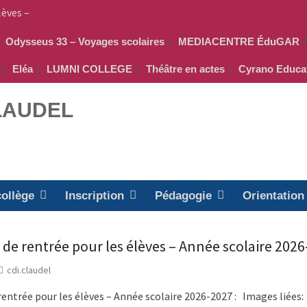
lèves –
Odysseus 33 – Voyages scolaires
MEDIACENTRE ÉduGAR
 –
Eléa
LUMNI COLLEGE
Théâtre en actes
Cyrano Educa
– PEEP &
CLAUDEL
collège
Inscription
Pédagogie
Orientation
 de rentrée pour les élèves – Année scolaire 202
cdi.claudel
rentrée pour les élèves – Année scolaire 2026-2027 : Images liées: