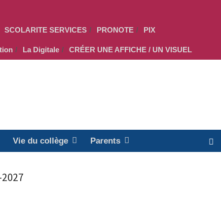
SCOLARITE SERVICES
PRONOTE
PIX
tion
La Digitale
CRÉER UNE AFFICHE / UN VISUEL
Vie du collège
Parents
6-2027