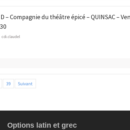
 – Compagnie du théâtre épicé – QUINSAC – Ven 
h30
cdi.claudel
n
39
Suivant
ns
Options latin et grec