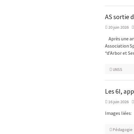
AS sortie 
20 juin 2026
Après une ann
Association Sp
“d’Arbor et Se
UNSS
Les 6I, ap
16 juin 2026
Images liées:
Pédagogie