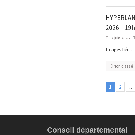
HYPERLAND
2026 – 19
12 juin 2026
Images liées:
Non classé
Paginatio
1
2
…
des
publicatio
Conseil départemental