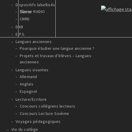
Dispositifs labellisés
5ème
Classe RADIO
CNRD
DNB
E.P.S.
Langues anciennes
Pourquoi étudier une langue ancienne ?
Projets et travaux d'élèves – Langues
anciennes
Langues vivantes
Allemand
Anglais
Espagnol
Lecture/Ecriture
Concours collégiens lecteurs
Concours Lecture Sixième
Voyages pédagogiques
Vie du collège