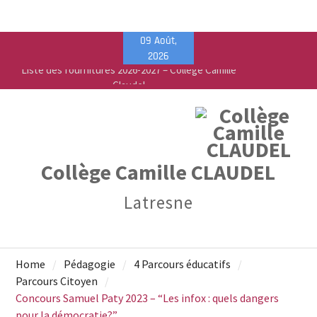
Skip
09 Août,
Liste des fournitures 2026-2027 – Collège Camille
to
2026
Claudel
content
Vente de fournitures scolaires – PEEP & Bureau
Vallée
Calendrier de rentrée pour les élèves – Année
scolaire 2026-2027
Collège Camille CLAUDEL
Latresne
Home
Pédagogie
4 Parcours éducatifs
Parcours Citoyen
Concours Samuel Paty 2023 – “Les infox : quels dangers
pour la démocratie?”