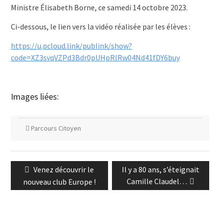
Ministre Élisabeth Borne, ce samedi 14 octobre 2023.
Ci-dessous, le lien vers la vidéo réalisée par les élèves :
https://u.pcloud.link/publink/show?
code=XZ3svqVZPd3Bdr0pUHpRlRw04Nd41fDY6buy
Images liées:
Parcours Citoyen
Navigation
Previous
Next
Venez découvrir le
Il y a 80 ans, s’éteignait
de
post:
post:
Camille Claudel…
nouveau club Europe !
l’article