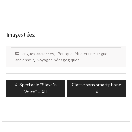
Images liées:
Langues anciennes
,
Pourquoi étudier une langue
ancienne ?
,
Voyages pédagogiques
Navigation
Previous
Next
Spectacle “Slave’n
Classe sans smartphone
de
post:
post:
Voice” – 4H
l’article