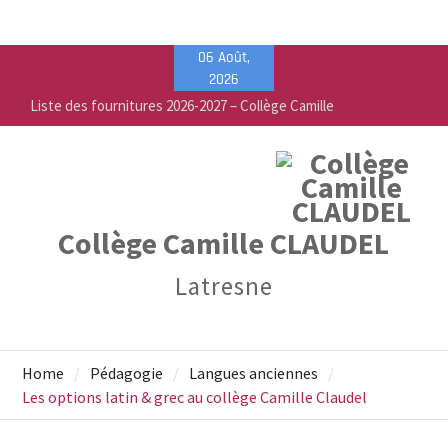
Skip
06 Août,
Liste des fournitures 2026-2027 – Collège Camille
to
2026
Claudel
content
Vente de fournitures scolaires – PEEP & Bureau
Vallée
Calendrier de rentrée pour les élèves – Année
scolaire 2026-2027
Collège Camille CLAUDEL
Latresne
Home
Pédagogie
Langues anciennes
Les options latin & grec au collège Camille Claudel