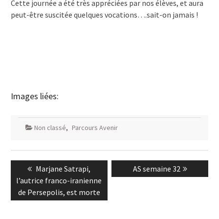
Cette journée a été très appréciées par nos élèves, et aura
peut-être suscitée quelques vocations….sait-on jamais !
Images liées:
Non classé
,
Parcours Avenir
Navigation
Previous
Next
Marjane Satrapi,
AS semaine 32
de
post:
post:
l’autrice franco-iranienne
l’article
de Persepolis, est morte