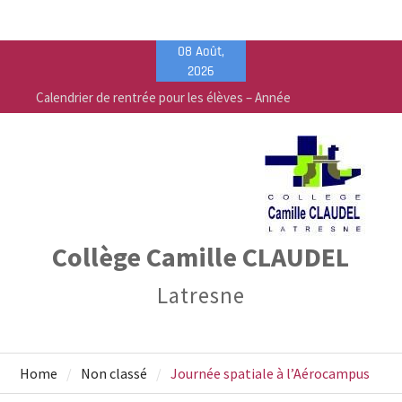
Skip
08 Août,
to
2026
content
Calendrier de rentrée pour les élèves – Année
scolaire 2026-2027
Liste des fournitures 2026-2027 – Collège Camille
Claudel
Vente de fournitures scolaires – PEEP & Bureau
Vallée
Collège Camille CLAUDEL
Latresne
Home
Non classé
Journée spatiale à l’Aérocampus