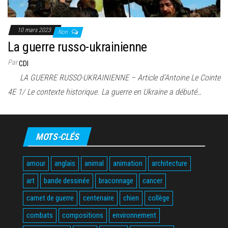
10 mars 2023
Non
La guerre russo-ukrainienne
Par
CDI
LA GUERRE RUSSO-UKRAINIENNE – Article d’Antoine Le Cointe
4E 1/ Le contexte historique. La guerre en Ukraine a débuté…
MOTS-CLÉS
amour
anglais
animal
animation
architecture
art
bande dessinée
braconnage
cancer
carnet de guerre
centenaire
chien
collège
combats
compositions
environnement