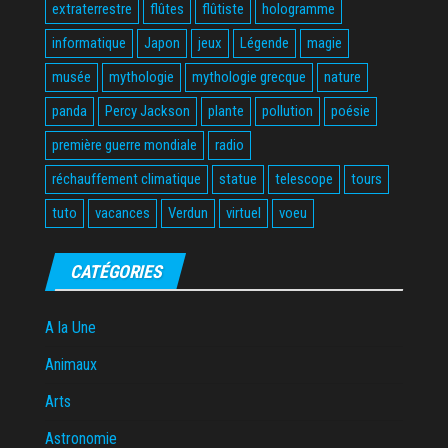
extraterrestre
flûtes
flûtiste
hologramme
informatique
Japon
jeux
Légende
magie
musée
mythologie
mythologie grecque
nature
panda
Percy Jackson
plante
pollution
poésie
première guerre mondiale
radio
réchauffement climatique
statue
telescope
tours
tuto
vacances
Verdun
virtuel
voeu
CATÉGORIES
A la Une
Animaux
Arts
Astronomie