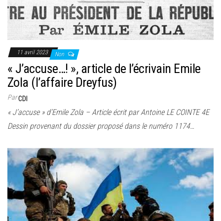
11 avril 2023
Non
« J’accuse…! », article de l’écrivain Emile
Zola (l’affaire Dreyfus)
Par
CDI
« J’accuse » d’Emile Zola – Article écrit par Antoine LE COINTE 4E
Dessin provenant du dossier proposé dans le numéro 1174…