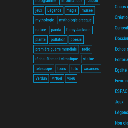
hologramme
informatique
Japon
Coups 
jeux
Légende
magie
musée
Créatio
mythologie
mythologie grecque
Curiosi
nature
panda
Percy Jackson
Dossie
plante
pollution
poésie
Echos 
première guerre mondiale
radio
réchauffement climatique
statue
Editoria
telescope
tours
tuto
vacances
Egalité
Verdun
virtuel
voeu
Enviro
ESPAC
Jeux
Légende
Non cl