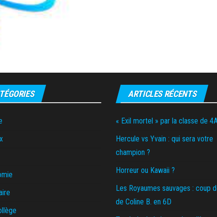
TÉGORIES
ARTICLES RÉCENTS
e
« Exil mortel » par la classe de 4
x
Hercule vs Yvain : qui sera votre
champion ?
Horreur ou Kawaii ?
omie
Les Royaumes sauvages : coup 
aire
de Coline B. en 6D
ollège