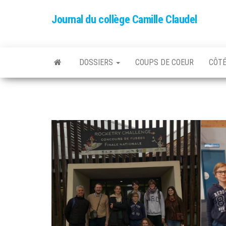
Skip
Journal du collège Camille Claudel
to
the
content
DOSSIERS
COUPS DE COEUR
CÔTÉ