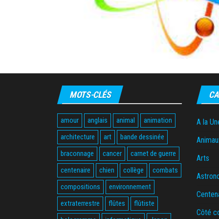
MOTS-CLÉS
CA
amour
anglais
animal
animation
A la Un
architecture
art
bande dessinée
Animau
braconnage
cancer
carnet de guerre
Arts
centenaire
chien
collège
combats
Astron
compositions
environnement
Centen
extraterrestre
flûtes
flûtiste
Côté c