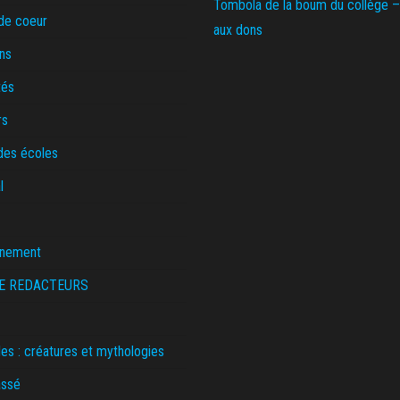
Tombola de la boum du collège –
de coeur
aux dons
ns
tés
rs
des écoles
l
nnement
E REDACTEURS
s : créatures et mythologies
assé