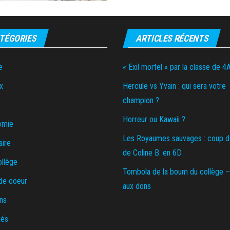
TÉGORIES
ARTICLES RÉCENTS
e
« Exil mortel » par la classe de 4
x
Hercule vs Yvain : qui sera votre
champion ?
Horreur ou Kawaii ?
omie
Les Royaumes sauvages : coup 
aire
de Coline B. en 6D
ollège
Tombola de la boum du collège –
de coeur
aux dons
ns
tés