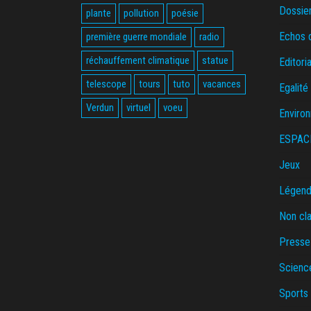
Dossie
plante
pollution
poésie
Echos 
première guerre mondiale
radio
réchauffement climatique
statue
Editoria
telescope
tours
tuto
vacances
Egalité
Verdun
virtuel
voeu
Enviro
ESPAC
Jeux
Légende
Non cl
Presse
Scienc
Sports