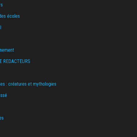
rs
des écoles
l
nnement
E REDACTEURS
s : créatures et mythologies
assé
es