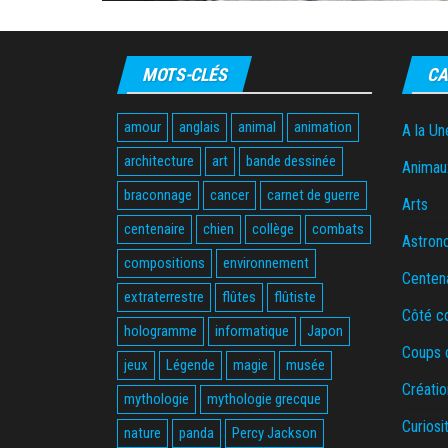
MOTS-CLÉS
CA
amour
anglais
animal
animation
A la Un
architecture
art
bande dessinée
Animau
braconnage
cancer
carnet de guerre
Arts
centenaire
chien
collège
combats
Astron
compositions
environnement
Centen
extraterrestre
flûtes
flûtiste
Côté c
hologramme
informatique
Japon
Coups 
jeux
Légende
magie
musée
Créatio
mythologie
mythologie grecque
Curiosi
nature
panda
Percy Jackson