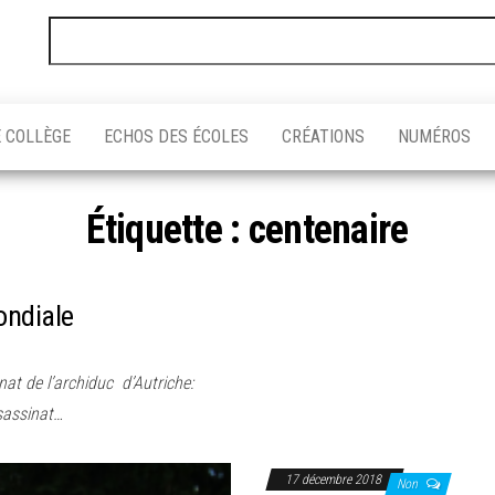
Rechercher :
 COLLÈGE
ECHOS DES ÉCOLES
CRÉATIONS
NUMÉROS
Étiquette :
centenaire
ondiale
at de l’archiduc d’Autriche:
ssassinat…
17 décembre 2018
Non