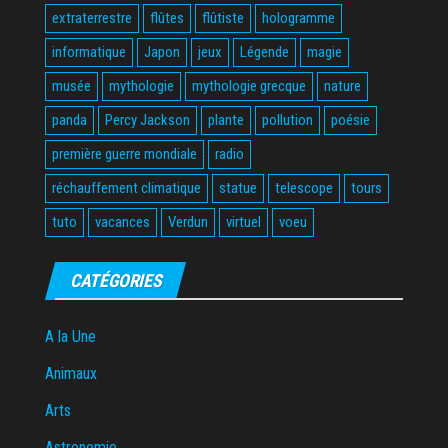
extraterrestre
flûtes
flûtiste
hologramme
informatique
Japon
jeux
Légende
magie
musée
mythologie
mythologie grecque
nature
panda
Percy Jackson
plante
pollution
poésie
première guerre mondiale
radio
réchauffement climatique
statue
telescope
tours
tuto
vacances
Verdun
virtuel
voeu
CATÉGORIES
A la Une
Animaux
Arts
Astronomie