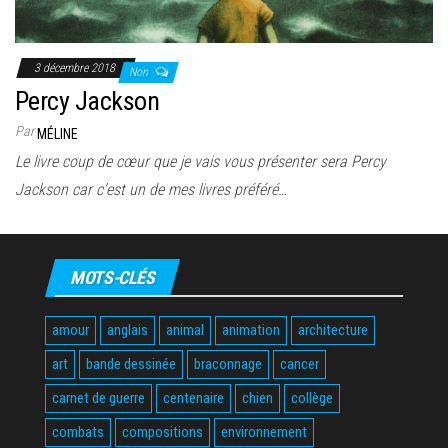
3 décembre 2018
Non
Percy Jackson
Par
MÉLINE
Le livre coup de cœur que je vais vous présenter sera Percy
Jackson car c’est un de mes livres préféré…
MOTS-CLÉS
amour
anglais
animal
animation
architecture
art
bande dessinée
braconnage
cancer
carnet de guerre
centenaire
chien
collège
combats
compositions
environnement