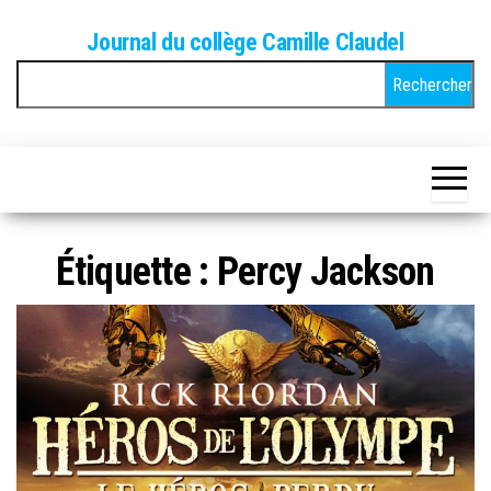
Skip
Journal du collège Camille Claudel
to
Rechercher :
the
content
Étiquette :
Percy Jackson