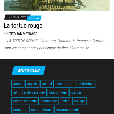
12 mars 2019
Non
La tortue rouge
Par
TITOUAN MEYNARD
LA TORTUE ROUGE La nature, l’homme, la femme et l’enfant
sont les personnages principaux du film. L’homme se…
MOTS-CLÉS
amour
anglais
animal
animation
architecture
art
bande dessinée
braconnage
cancer
carnet de guerre
centenaire
chien
collège
combats
compositions
environnement