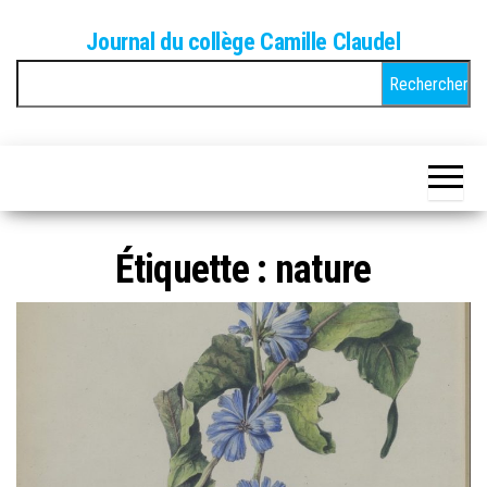
Skip
Journal du collège Camille Claudel
to
Rechercher :
the
content
Étiquette :
nature