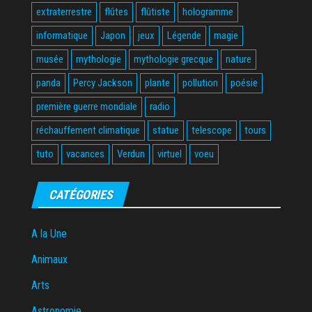
extraterrestre
flûtes
flûtiste
hologramme
informatique
Japon
jeux
Légende
magie
musée
mythologie
mythologie grecque
nature
panda
Percy Jackson
plante
pollution
poésie
première guerre mondiale
radio
réchauffement climatique
statue
telescope
tours
tuto
vacances
Verdun
virtuel
voeu
CATÉGORIES
A la Une
Animaux
Arts
Astronomie