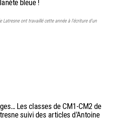
anète bleue !
 Latresne ont travaillé cette année à l’écriture d’un
anges… Les classes de CM1-CM2 de
tresne suivi des articles d’Antoine