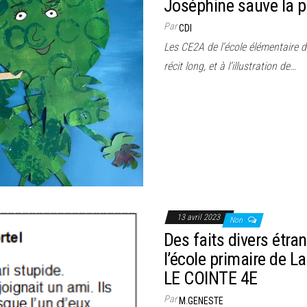
Joséphine sauve la pl
Par
CDI
Les CE2A de l’école élémentaire de
récit long, et à l’illustration de…
13 avril 2023
Non
Des faits divers étr
l’école primaire de La
LE COINTE 4E
Par
M.GENESTE