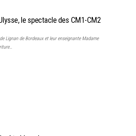
lysse, le spectacle des CM1-CM2
 de Lignan de Bordeaux et leur enseignante Madame
riture…