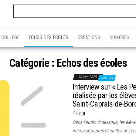
Rechercher :
 COLLÈGE
ECHOS DES ÉCOLES
CRÉATIONS
NUMÉROS
Catégorie :
Echos des écoles
10 juin 2025
Non
Interview sur « Les P
réalisée par les élèv
Saint-Caprais-de-Bo
Par
CDI
Dans l’audio ci-dessous, les élè
interview auprès d’adultes de l’é