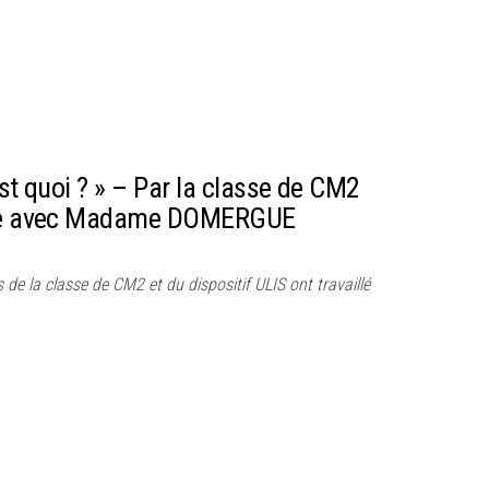
est quoi ? » – Par la classe de CM2
esne avec Madame DOMERGUE
s de la classe de CM2 et du dispositif ULIS ont travaillé