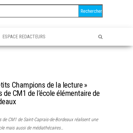
ESPACE REDACTEURS
etits Champions de la lecture »
es de CM1 de l’école élémentaire de
rdeaux
ves de CM1 de Saint-Caprais-de-Bordeaux réalisent une
cole mais aussi de médiathécaires…