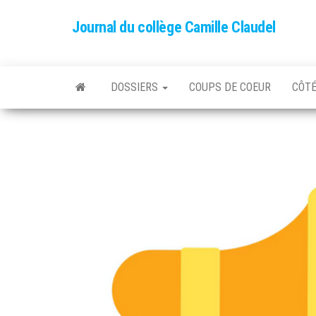
Skip
Journal du collège Camille Claudel
to
the
content
DOSSIERS
COUPS DE COEUR
CÔTÉ