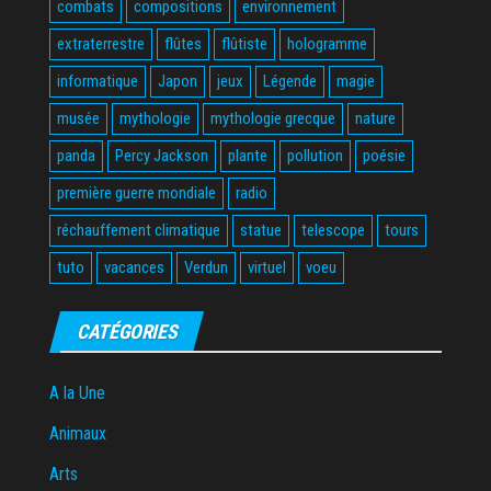
combats
compositions
environnement
extraterrestre
flûtes
flûtiste
hologramme
informatique
Japon
jeux
Légende
magie
musée
mythologie
mythologie grecque
nature
panda
Percy Jackson
plante
pollution
poésie
première guerre mondiale
radio
réchauffement climatique
statue
telescope
tours
tuto
vacances
Verdun
virtuel
voeu
CATÉGORIES
A la Une
Animaux
Arts