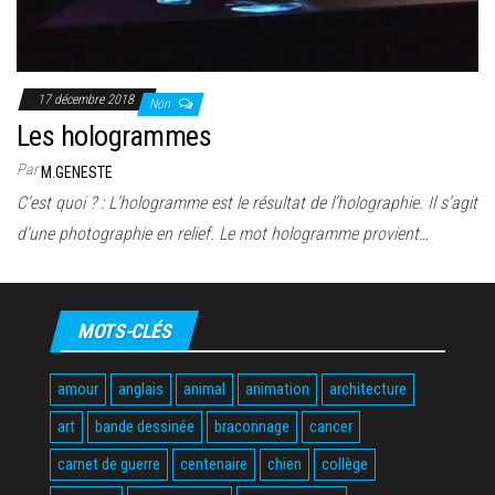
17 décembre 2018
Non
Les hologrammes
Par
M.GENESTE
C’est quoi ? : L’hologramme est le résultat de l’holographie. Il s’agit
d’une photographie en relief. Le mot hologramme provient…
MOTS-CLÉS
amour
anglais
animal
animation
architecture
art
bande dessinée
braconnage
cancer
carnet de guerre
centenaire
chien
collège