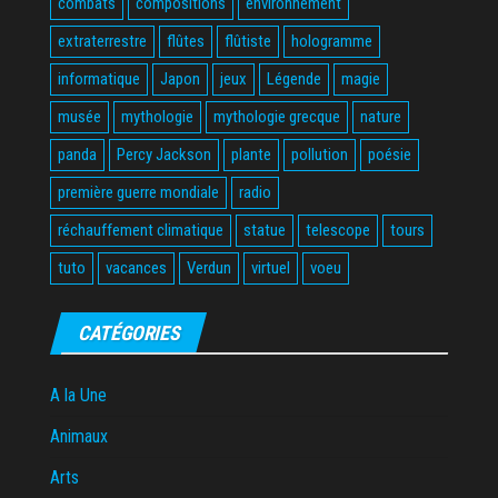
combats
compositions
environnement
extraterrestre
flûtes
flûtiste
hologramme
informatique
Japon
jeux
Légende
magie
musée
mythologie
mythologie grecque
nature
panda
Percy Jackson
plante
pollution
poésie
première guerre mondiale
radio
réchauffement climatique
statue
telescope
tours
tuto
vacances
Verdun
virtuel
voeu
CATÉGORIES
A la Une
Animaux
Arts