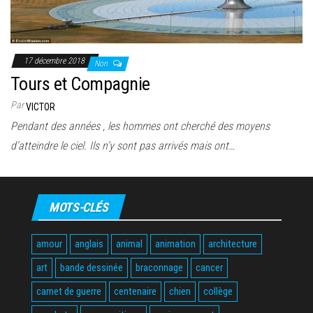
17 décembre 2018
Non
Tours et Compagnie
Par
VICTOR
Pendant des années , les hommes ont cherché des moyens
d’atteindre le ciel. Ils n’y sont pas arrivés mais ont…
MOTS-CLÉS
amour
anglais
animal
animation
architecture
art
bande dessinée
braconnage
cancer
carnet de guerre
centenaire
chien
collège