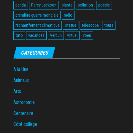
panda
Percy Jackson
plante
pollution
poésie
première guerre mondiale
radio
réchauffement climatique
statue
telescope
tours
tuto
vacances
Verdun
virtuel
voeu
CATÉGORIES
A la Une
Animaux
Arts
Astronomie
Centenaire
Côté collège