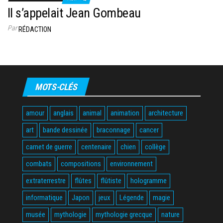
Il s’appelait Jean Gombeau
Par
RÉDACTION
MOTS-CLÉS
amour
anglais
animal
animation
architecture
art
bande dessinée
braconnage
cancer
carnet de guerre
centenaire
chien
collège
combats
compositions
environnement
extraterrestre
flûtes
flûtiste
hologramme
informatique
Japon
jeux
Légende
magie
musée
mythologie
mythologie grecque
nature