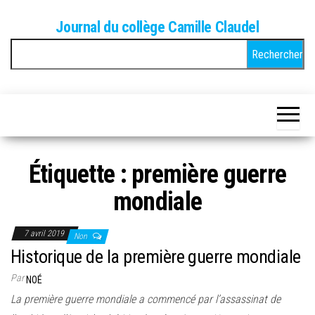
Skip
Journal du collège Camille Claudel
to
Rechercher :
the
content
Étiquette :
première guerre
mondiale
7 avril 2019
Non
Historique de la première guerre mondiale
Par
NOÉ
La première guerre mondiale a commencé par l’assassinat de