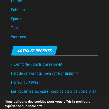
Presse
Sciences
Sports
Tutos
Vacances
ARTICLES RÉCENTS
« Exil mortel » par la classe de 4A
Hercule vs Yvain : qui sera votre champion ?
Horreur ou Kawaii ?
Les Royaumes sauvages : coup de cœur de Coline B. en
6D
Nous utilisons des cookies pour vous offrir la meilleure
expérience sur notre site.
Tombola de la boum du collège – Appel aux dons