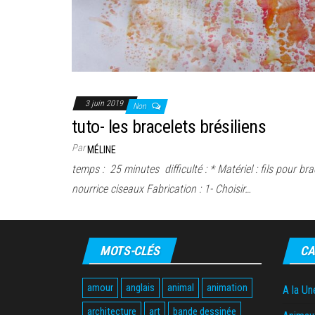
3 juin 2019
Non
tuto- les bracelets brésiliens
Par
MÉLINE
temps : 25 minutes difficulté : * Matériel : fils pour bra
nourrice ciseaux Fabrication : 1- Choisir…
MOTS-CLÉS
CA
amour
anglais
animal
animation
A la Un
architecture
art
bande dessinée