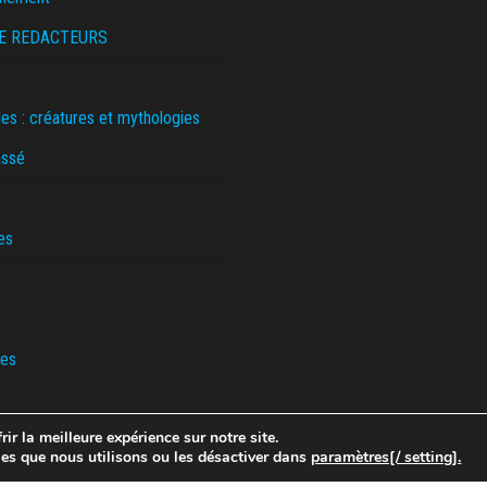
E REDACTEURS
s : créatures et mythologies
assé
es
es
ir la meilleure expérience sur notre site.
Fièrement propulsé par
WordPress
|
Thème :
Envo Magazine
ies que nous utilisons ou les désactiver dans
paramètres[/ setting].