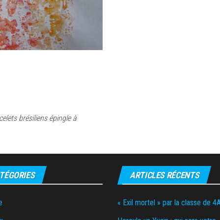
celets brésiliens épingle à
TÉGORIES
ARTICLES RÉCENTS
e
« Exil mortel » par la classe de 4