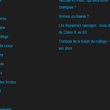
x
Hercule vs Yvain : qui sera votre
champion ?
Horreur ou Kawaii ?
omie
Les Royaumes sauvages : coup 
aire
de Coline B. en 6D
ollège
Tombola de la boum du collège –
de coeur
aux dons
ns
tés
rs
des écoles
l
nnement