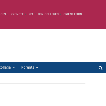
ICES
PRONOTE
PIX
BOX COLLEGES
ORIENTATION
collège
Parents