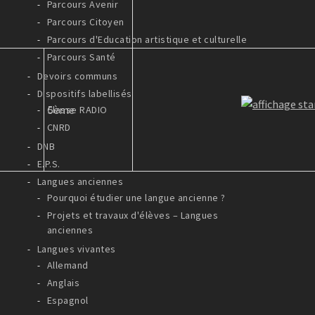
Parcours Avenir
Parcours Citoyen
Parcours d'Education artistique et culturelle
Parcours Santé
Devoirs communs
Dispositifs labellisés
5ème
Classe RADIO
CNRD
DNB
E.P.S.
Langues anciennes
Pourquoi étudier une langue ancienne ?
Projets et travaux d'élèves – Langues
anciennes
Langues vivantes
Allemand
Anglais
Espagnol