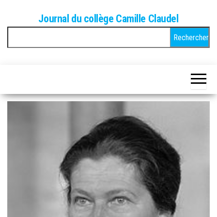
Skip
Journal du collège Camille Claudel
to
Rechercher :
the
content