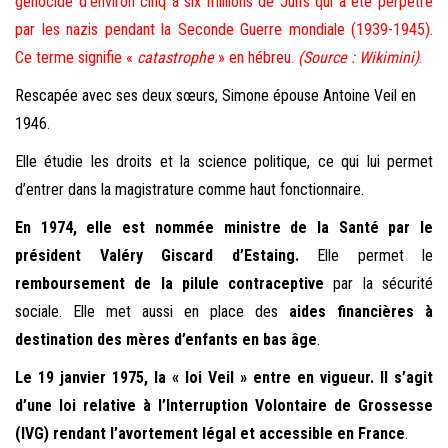
génocide d’environ cinq à six millions de Juifs qui a été perpétré
par les nazis pendant la Seconde Guerre mondiale (1939-1945).
Ce terme signifie
«
catastrophe
»
en hébreu.
(Source :
Wikimini)
.
Rescapée avec ses deux sœurs, Simone épouse Antoine Veil en
1946.
Elle étudie les droits et la science politique, ce qui lui permet
d’entrer dans la magistrature comme haut fonctionnaire.
En 1974, elle est nommée ministre de la Santé par le
président Valéry Giscard d’Estaing.
Elle permet le
remboursement de la pilule contraceptive
par la sécurité
sociale. Elle
met aussi en place des
aides financières à
destination des mères d’enfants en bas âge
.
Le 19 janvier 1975, la « loi Veil » entre en vigueur. Il s’agit
d’une loi relative à l’Interruption Volontaire de Grossesse
(IVG) rendant l’avortement légal et accessible en France
.