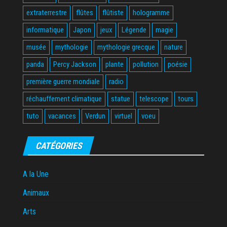
extraterrestre
flûtes
flûtiste
hologramme
informatique
Japon
jeux
Légende
magie
musée
mythologie
mythologie grecque
nature
panda
Percy Jackson
plante
pollution
poésie
première guerre mondiale
radio
réchauffement climatique
statue
telescope
tours
tuto
vacances
Verdun
virtuel
voeu
CATÉGORIES
A la Une
Animaux
Arts