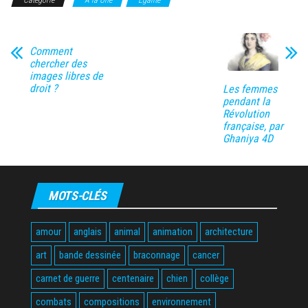
Comment
chercher des
images libres de
droit ?
Les femmes
pendant la
Révolution
française, par
Ghaniya 4D
MOTS-CLÉS
amour
anglais
animal
animation
architecture
art
bande dessinée
braconnage
cancer
carnet de guerre
centenaire
chien
collège
combats
compositions
environnement