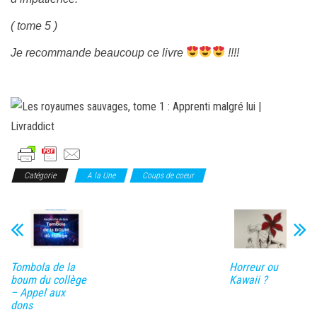
( tome 5 )
Je recommande beaucoup ce livre
!!!!
Catégorie
A la Une
Coups de coeur
Tombola de la
Horreur ou
boum du collège
Kawaii ?
– Appel aux
dons