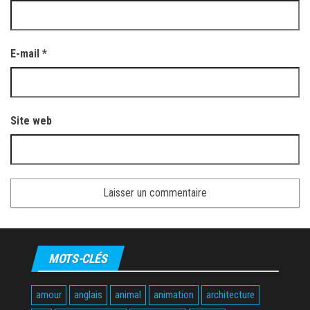
E-mail
*
Site web
MOTS-CLÉS
amour
anglais
animal
animation
architecture