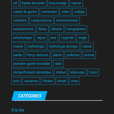
art
bande dessinée
braconnage
cancer
carnet de guerre
centenaire
chien
collège
combats
compositions
environnement
extraterrestre
flûtes
flûtiste
hologramme
informatique
Japon
jeux
Légende
magie
musée
mythologie
mythologie grecque
nature
panda
Percy Jackson
plante
pollution
poésie
première guerre mondiale
radio
réchauffement climatique
statue
telescope
tours
tuto
vacances
Verdun
virtuel
voeu
CATÉGORIES
A la Une