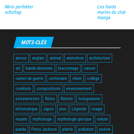
Mein perfekter
Les fonds
schultag
marins du club
manga
MOTS-CLÉS
amour
anglais
animal
animation
architecture
art
bande dessinée
braconnage
cancer
carnet de guerre
centenaire
chien
collège
combats
compositions
environnement
extraterrestre
flûtes
flûtiste
hologramme
informatique
Japon
jeux
Légende
magie
musée
mythologie
mythologie grecque
nature
panda
Percy Jackson
plante
pollution
poésie