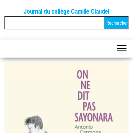
Skip
Journal du collège Camille Claudel
to
Rechercher :
the
content