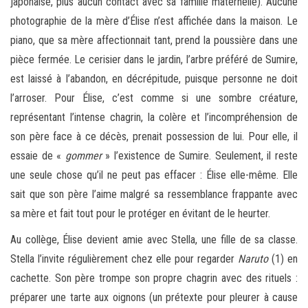
japonaise, plus aucun contact avec sa famille maternelle). Aucune
photographie de la mère d’Élise n’est affichée dans la maison. Le
piano, que sa mère affectionnait tant, prend la poussière dans une
pièce fermée. Le cerisier dans le jardin, l’arbre préféré de Sumire,
est laissé à l’abandon, en décrépitude, puisque personne ne doit
l’arroser. Pour Élise, c’est comme si une sombre créature,
représentant l’intense chagrin, la colère et l’incompréhension de
son père face à ce décès, prenait possession de lui. Pour elle, il
essaie de «
gommer
» l’existence de Sumire. Seulement, il reste
une seule chose qu’il ne peut pas effacer : Élise elle-même. Elle
sait que son père l’aime malgré sa ressemblance frappante avec
sa mère et fait tout pour le protéger en évitant de le heurter.
Au collège, Élise devient amie avec Stella, une fille de sa classe.
Stella l’invite régulièrement chez elle pour regarder
Naruto
(1) en
cachette. Son père trompe son propre chagrin avec des rituels :
préparer une tarte aux oignons (un prétexte pour pleurer à cause