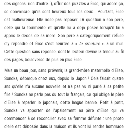
des oignons, rien d’autre…), offrir des puzzles à Élise, qui adore ça,
se convaincre qu’ils sont heureux tous les deux… Pourtant, Élise
est malheureuse. Elle n’ose pas reposer LA question à son père,
celle qui la tourmente et qu’elle lui a déjà posée lorsqu’il lui a
appris le décès de sa mère. Son père a catégoriquement refusé
d’y répondre et Élise s’est heurtée à «
la créature
», à un mur.
Cette question sans réponse, dont le lecteur devine la teneur au fil
des pages, bouleverse de plus en plus Élise.
Mais un beau jour, sans prévenir, la grand-mère maternelle d’Élise,
Sonoka, débarque chez eux, depuis le Japon ! Cela faisait quatre
ans qu’elle n’a aucune nouvelle et n’a pas vu ni parlé à sa petite
fille ! Sonoka ne parle pas du tout le français, ce qui oblige le père
d’Élise à reparler le japonais, cette langue bannie. Petit à petit,
Sonoka va apporter de l’apaisement au père d’Élise qui va
commencer à se réconcilier avec sa femme défunte : une photo
d’elle est déposée dans la maison et ils vont lui rendre hommage