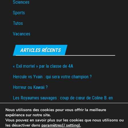
Sciences
Sports
Tutos
Vacances
ARTICLES RÉCENTS
« Exil mortel » par la classe de 4A
Hercule vs Yvain : qui sera votre champion ?
Horreur ou Kawaii ?
Les Royaumes sauvages : coup de cœur de Coline B. en
6D
Nous utilisons des cookies pour vous offrir la meilleure
expérience sur notre site.
Tombola de la boum du collège – Appel aux dons
Vous pouvez en savoir plus sur les cookies que nous utilisons ou
les désactiver dans
paramètres[/ setting].