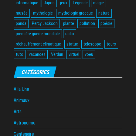
informatique
Japon
jeux
Légende
magie
musée
mythologie
mythologie grecque
nature
panda
Percy Jackson
plante
pollution
poésie
première guerre mondiale
radio
réchauffement climatique
statue
telescope
tours
tuto
vacances
Verdun
virtuel
voeu
CATÉGORIES
A la Une
Animaux
Arts
Astronomie
Centenaire