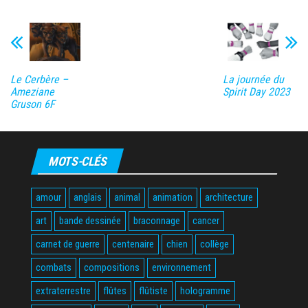
Le Cerbère –
La journée du
Ameziane
Spirit Day 2023
Gruson 6F
MOTS-CLÉS
amour
anglais
animal
animation
architecture
art
bande dessinée
braconnage
cancer
carnet de guerre
centenaire
chien
collège
combats
compositions
environnement
extraterrestre
flûtes
flûtiste
hologramme