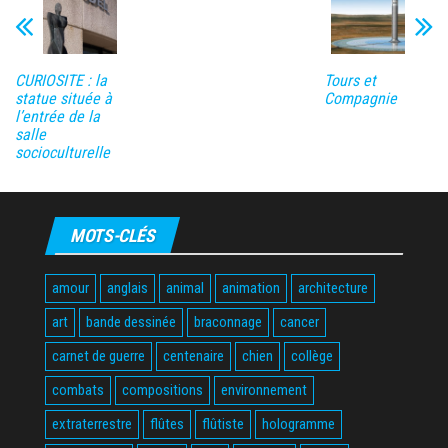
CURIOSITE : la
Tours et
statue située à
Compagnie
l’entrée de la
salle
socioculturelle
MOTS-CLÉS
amour
anglais
animal
animation
architecture
art
bande dessinée
braconnage
cancer
carnet de guerre
centenaire
chien
collège
combats
compositions
environnement
extraterrestre
flûtes
flûtiste
hologramme