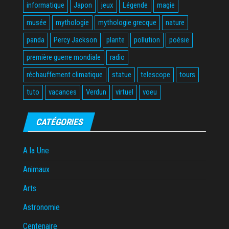
informatique
Japon
jeux
Légende
magie
musée
mythologie
mythologie grecque
nature
panda
Percy Jackson
plante
pollution
poésie
première guerre mondiale
radio
réchauffement climatique
statue
telescope
tours
tuto
vacances
Verdun
virtuel
voeu
CATÉGORIES
A la Une
Animaux
Arts
Astronomie
Centenaire