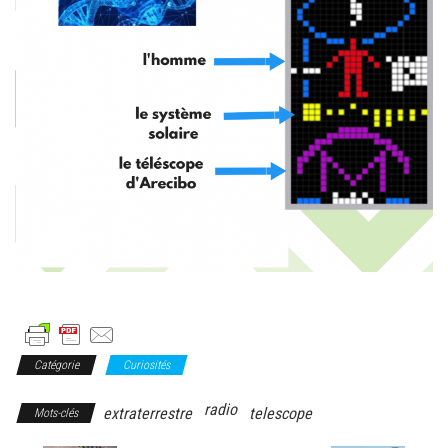
Catégorie
Curiosités
radio
extraterrestre
telescope
Mots-clés