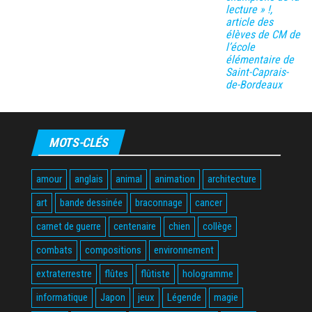
lecture » !,
article des
élèves de CM de
l’école
élémentaire de
Saint-Caprais-
de-Bordeaux
MOTS-CLÉS
amour
anglais
animal
animation
architecture
art
bande dessinée
braconnage
cancer
carnet de guerre
centenaire
chien
collège
combats
compositions
environnement
extraterrestre
flûtes
flûtiste
hologramme
informatique
Japon
jeux
Légende
magie