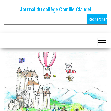
Skip
Journal du collège Camille Claudel
to
Rechercher :
the
content