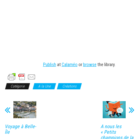
Publish
at
Calaméo
or
browse
the library.
Catégorie
A la Une
Créations
Voyage à Belle-
A nous les
Île
« Petits
champions de la