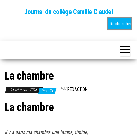
Skip
Journal du collège Camille Claudel
to
Rechercher :
the
content
La chambre
Par
RÉDACTION
18 décembre 2018
Non
La chambre
Il y a dans ma chambre une lampe, timide,