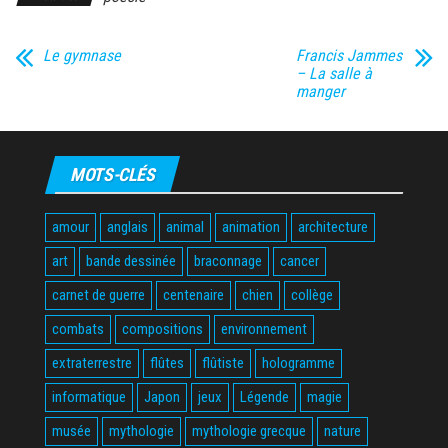
Le gymnase
Francis Jammes
– La salle à
manger
MOTS-CLÉS
amour
anglais
animal
animation
architecture
art
bande dessinée
braconnage
cancer
carnet de guerre
centenaire
chien
collège
combats
compositions
environnement
extraterrestre
flûtes
flûtiste
hologramme
informatique
Japon
jeux
Légende
magie
musée
mythologie
mythologie grecque
nature