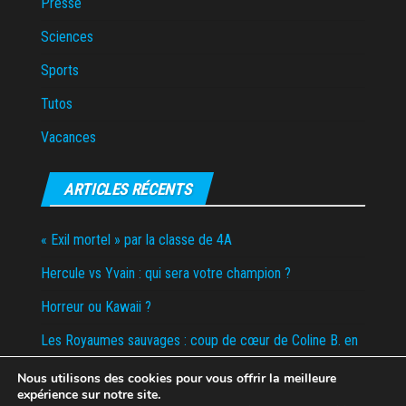
Presse
Sciences
Sports
Tutos
Vacances
ARTICLES RÉCENTS
« Exil mortel » par la classe de 4A
Hercule vs Yvain : qui sera votre champion ?
Horreur ou Kawaii ?
Les Royaumes sauvages : coup de cœur de Coline B. en
6D
Nous utilisons des cookies pour vous offrir la meilleure
expérience sur notre site.
Tombola de la boum du collège – Appel aux dons