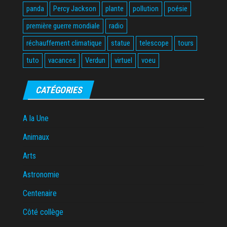
panda
Percy Jackson
plante
pollution
poésie
première guerre mondiale
radio
réchauffement climatique
statue
telescope
tours
tuto
vacances
Verdun
virtuel
voeu
CATÉGORIES
A la Une
Animaux
Arts
Astronomie
Centenaire
Côté collège